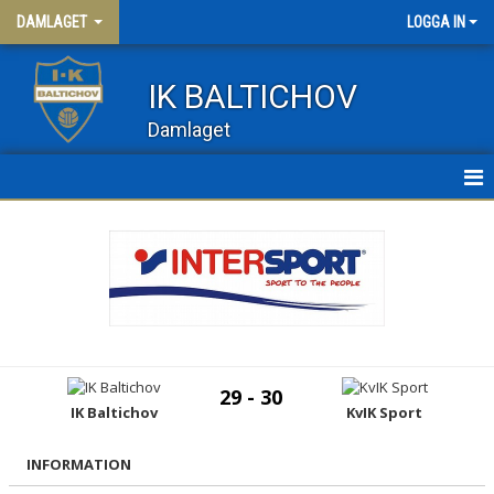
DAMLAGET
LOGGA IN
IK BALTICHOV
Damlaget
HEM
NYHETER
KALENDER
MATCHER
29 - 30
TRUPPEN
IK Baltichov
KvIK Sport
DAM 3
INFORMATION