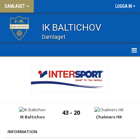
DAMLAGET
LOGGA IN
IK BALTICHOV
Damlaget
HEM
NYHETER
KALENDER
MATCHER
43 - 20
TRUPPEN
IK Baltichov
Chalmers HK
DAM 3
INFORMATION