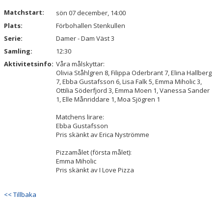
Matchstart:
sön 07 december, 14:00
Plats:
Förbohallen Stenkullen
Serie:
Damer - Dam Väst 3
Samling:
12:30
Aktivitetsinfo:
Våra målskyttar:
Olivia Ståhlgren 8, Filippa Oderbrant 7, Elina Hallberg
7, Ebba Gustafsson 6, Lisa Falk 5, Emma Miholic 3,
Ottilia Söderfjord 3, Emma Moen 1, Vanessa Sander
1, Elle Månriddare 1, Moa Sjögren 1
Matchens lirare:
Ebba Gustafsson
Pris skänkt av Erica Nyströmme
Pizzamålet (första målet):
Emma Miholic
Pris skänkt av I Love Pizza
<< Tillbaka