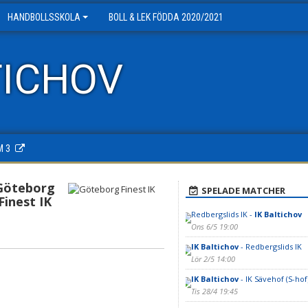
HANDBOLLSSKOLA
BOLL & LEK FÖDDA 2020/2021
TICHOV
M 3
Göteborg
SPELADE MATCHER
Finest IK
Redbergslids IK -
IK Baltichov
Ons 6/5 19:00
IK Baltichov
- Redbergslids IK
Lör 2/5 14:00
IK Baltichov
- IK Sävehof (S-hof
Tis 28/4 19:45