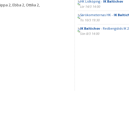
HK Lidköping -
IK Baltichov
lippa 2, Ebba 2, Ottilia 2,
Lör 14/3 14:00
Särökometernas HK -
IK Baltic
Tis 10/3 19:30
IK Baltichov
- Redbergslids IK 2
Sön 8/3 14:00