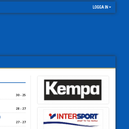
LOGGA IN
30 - 25
28 - 27
)
27 - 27