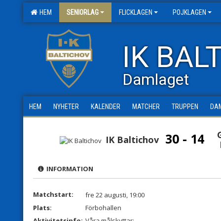
HEM
SENIORLAG
FLICKLAGEN
POJKLAGEN
IK BAL
Damlaget
HEM
NYHETER
KALENDER
MATCHER
TRUPPEN
DA
30 - 14
IK Baltichov
INFORMATION
Matchstart:
fre 22 augusti, 19:00
Plats:
Förbohallen
Aktivitetsinfo:
Våra målskyttar: