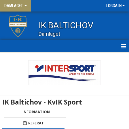
DAMLAGET
LOGGA IN
IK BALTICHOV
Damlaget
HEM
NYHETER
KALENDER
MATCHER
IK Baltichov - KvIK Sport
TRUPPEN
INFORMATION
DAM 3
REFERAT