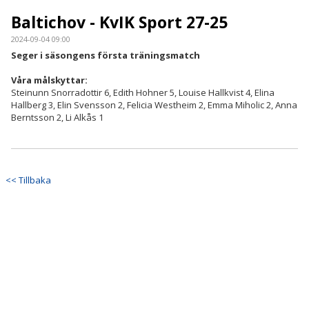
Baltichov - KvIK Sport 27-25
2024-09-04 09:00
Seger i säsongens första träningsmatch
Våra målskyttar:
Steinunn Snorradottir 6, Edith Hohner 5, Louise Hallkvist 4, Elina
Hallberg 3, Elin Svensson 2, Felicia Westheim 2, Emma Miholic 2, Anna
Berntsson 2, Li Alkås 1
<< Tillbaka