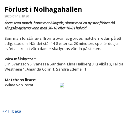
Förlust i Nolhagahallen
2025-01-12 18:20
Årets sista match, borta mot Alingsås, slutar med en ny stor förlust då
Alingsås-tjejerna vann med 30-18 efter 16-8 i halvtid.
Som man förstår av siffrorna ovan avgjordes matchen redan på ett
tidigt stadium. När det står 14-8 efter ca. 20 minuters spel är det ju
svårt att tro att våra damer ska lyckas vända på steken.
Våra målskyttar:
Elin Svensson 5, Vanessa Sander 4, Elina Hallberg 3, Li Alkås 3, Felicia
Westheim 1, Amanda Collin 1, Sandra Edemell 1
Matchens lirare:
Wilma von Porat
<< Tillbaka