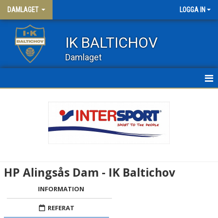
DAMLAGET
LOGGA IN
IK BALTICHOV
Damlaget
HEM
NYHETER
KALENDER
MATCHER
HP Alingsås Dam - IK Baltichov
TRUPPEN
INFORMATION
DAM 3
REFERAT