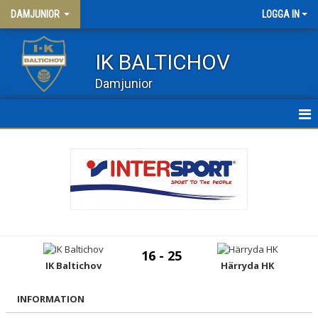
DAMJUNIOR
LOGGA IN
IK BALTICHOV
Damjunior
HEM
NYHETER
KALENDER
TRUPPEN
16 - 25
BILDGALLERI
IK Baltichov
Härryda HK
INFORMATION