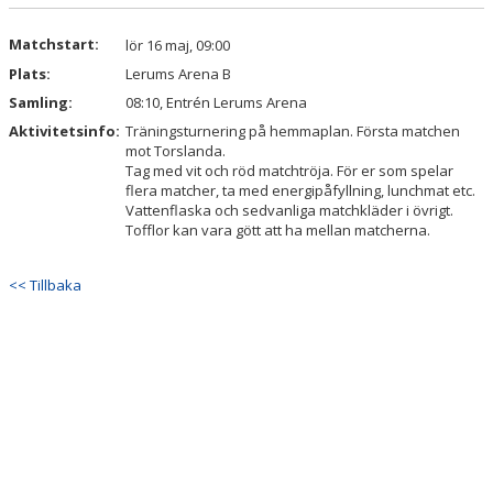
KALENDER
Matchstart:
lör 16 maj, 09:00
VÅRA LAG & LEDARE
Plats:
Lerums Arena B
Samling:
08:10, Entrén Lerums Arena
MATCHER
Aktivitetsinfo:
Träningsturnering på hemmaplan. Första matchen
mot Torslanda.
ÅRSMÖTEN
Tag med vit och röd matchtröja. För er som spelar
flera matcher, ta med energipåfyllning, lunchmat etc.
SPONSORER
Vattenflaska och sedvanliga matchkläder i övrigt.
Tofflor kan vara gött att ha mellan matcherna.
<< Tillbaka