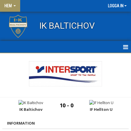
HEM
LOGGA IN
IK BALTICHOV
HEM
NYHETER
OM KLUBBEN
KONTAKT
10 - 0
IK Baltichov
IF Hellton U
FRITIDSKORTET
KLÄDER
INFORMATION