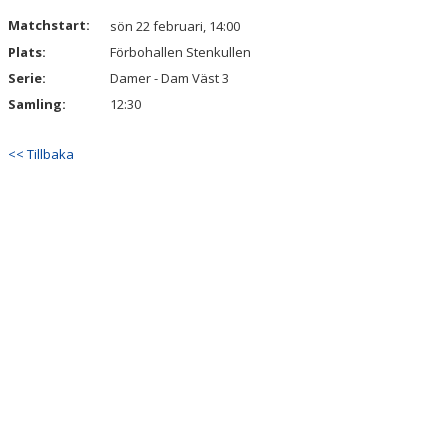
KALENDER
Matchstart:
sön 22 februari, 14:00
Plats:
Förbohallen Stenkullen
VÅRA LAG & LEDARE
Serie:
Damer - Dam Väst 3
MATCHER
Samling:
12:30
ÅRSMÖTEN
<< Tillbaka
SPONSORER