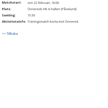
Matchstart:
sön 22 februari, 16:00
KALENDER
Plats:
Önnereds HK A-hallen (Påvelund)
VÅRA LAG & LEDARE
Samling:
15:30
Aktivitetsinfo:
Träningsmatch borta mot Önnered.
MATCHER
<< Tillbaka
ÅRSMÖTEN
SPONSORER