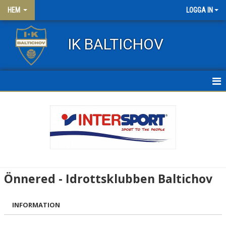
HEM
LOGGA IN
IK BALTICHOV
HEM
NYHETER
OM KLUBBEN
KONTAKT
Önnered - Idrottsklubben Baltichov
FRITIDSKORTET
INFORMATION
KLÄDER