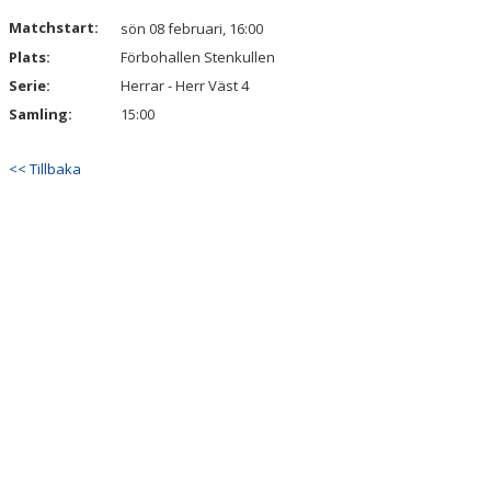
KALENDER
Matchstart:
sön 08 februari, 16:00
Plats:
Förbohallen Stenkullen
VÅRA LAG & LEDARE
Serie:
Herrar - Herr Väst 4
MATCHER
Samling:
15:00
ÅRSMÖTEN
<< Tillbaka
SPONSORER