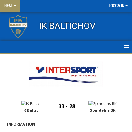
HEM
LOGGA IN
IK BALTICHOV
HEM
NYHETER
OM KLUBBEN
KONTAKT
33 - 28
IK Baltic
Spindelns BK
FRITIDSKORTET
KLÄDER
INFORMATION