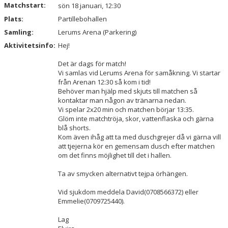
Matchstart:
sön 18 januari, 12:30
KALENDER
Plats:
Partillebohallen
VÅRA LAG & LEDARE
Samling:
Lerums Arena (Parkering)
Aktivitetsinfo:
Hej!
MATCHER
Det är dags för match!
ÅRSMÖTEN
Vi samlas vid Lerums Arena för samåkning. Vi startar
från Arenan 12:30 så kom i tid!
Behöver man hjälp med skjuts till matchen så
SPONSORER
kontaktar man någon av tränarna nedan.
Vi spelar 2x20 min och matchen börjar 13:35.
Glöm inte matchtröja, skor, vattenflaska och gärna
blå shorts.
Kom även ihåg att ta med duschgrejer då vi gärna vill
att tjejerna kör en gemensam dusch efter matchen
om det finns möjlighet till det i hallen.
Ta av smycken alternativt tejpa örhängen.
Vid sjukdom meddela David(0708566372) eller
Emmelie(0709725440).
Lag