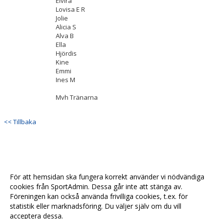
Elvira
Lovisa E R
Jolie
Alicia S
Alva B
Ella
Hjördis
Kine
Emmi
Ines M
Mvh Tränarna
<< Tillbaka
För att hemsidan ska fungera korrekt använder vi nödvändiga
cookies från SportAdmin. Dessa går inte att stänga av.
Föreningen kan också använda frivilliga cookies, t.ex. för
statistik eller marknadsföring. Du väljer själv om du vill
acceptera dessa.