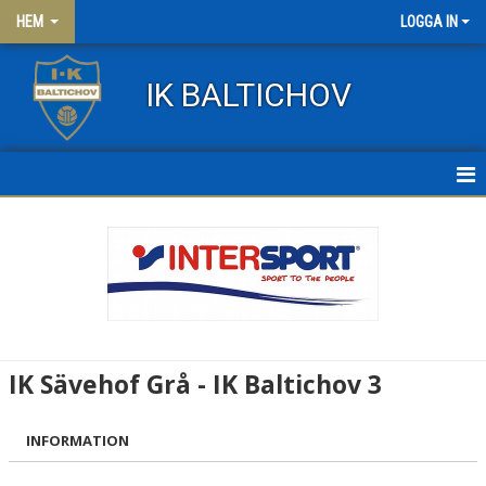
HEM
LOGGA IN
IK BALTICHOV
HEM
NYHETER
OM KLUBBEN
KONTAKT
IK Sävehof Grå - IK Baltichov 3
FRITIDSKORTET
INFORMATION
KLÄDER