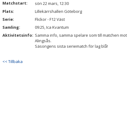
Matchstart:
sön 22 mars, 12:30
KALENDER
Plats:
Lillekärrshallen Göteborg
VÅRA LAG & LEDARE
Serie:
Flickor - F12 Väst
Samling:
09:25, Ica Kvantum
MATCHER
Aktivitetsinfo:
Samma info, samma spelare som till matchen mot
Alingsås.
ÅRSMÖTEN
Säsongens sista seriematch för lag blå!
SPONSORER
<< Tillbaka