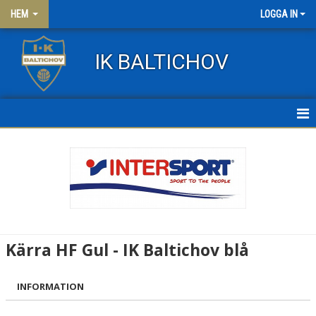
HEM
LOGGA IN
IK BALTICHOV
HEM
NYHETER
OM KLUBBEN
KONTAKT
Kärra HF Gul - IK Baltichov blå
FRITIDSKORTET
INFORMATION
KLÄDER