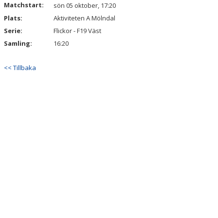
Matchstart:
sön 05 oktober, 17:20
KALENDER
Plats:
Aktiviteten A Mölndal
VÅRA LAG & LEDARE
Serie:
Flickor - F19 Väst
Samling:
16:20
MATCHER
<< Tillbaka
ÅRSMÖTEN
SPONSORER