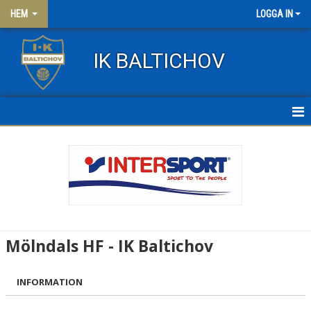
HEM
LOGGA IN
IK BALTICHOV
HEM
NYHETER
OM KLUBBEN
KONTAKT
Mölndals HF - IK Baltichov
FRITIDSKORTET
INFORMATION
KLÄDER