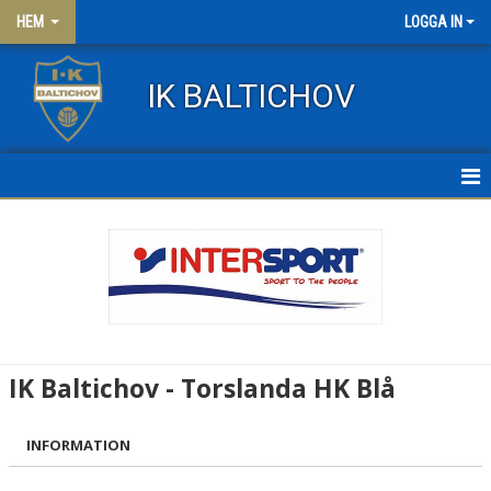
HEM
LOGGA IN
IK BALTICHOV
HEM
NYHETER
OM KLUBBEN
KONTAKT
IK Baltichov - Torslanda HK Blå
FRITIDSKORTET
INFORMATION
KLÄDER