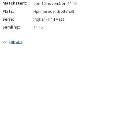
Matchstart:
sön 16 november, 11:45
KALENDER
Plats:
Hjälmareds idrottshall
VÅRA LAG & LEDARE
Serie:
Pojkar - P14 Väst
Samling:
11:15
MATCHER
<< Tillbaka
ÅRSMÖTEN
SPONSORER