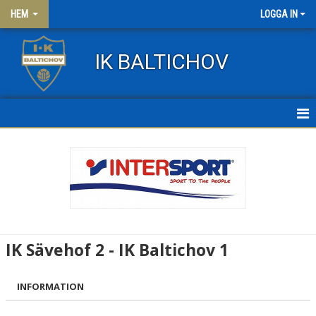
HEM
LOGGA IN
IK BALTICHOV
HEM
NYHETER
OM KLUBBEN
KONTAKT
IK Sävehof 2 - IK Baltichov 1
FRITIDSKORTET
INFORMATION
KLÄDER