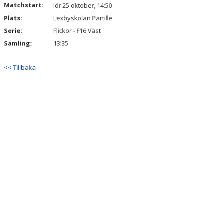
Matchstart:
lör 25 oktober, 14:50
KALENDER
Plats:
Lexbyskolan Partille
VÅRA LAG & LEDARE
Serie:
Flickor - F16 Väst
Samling:
13:35
MATCHER
<< Tillbaka
ÅRSMÖTEN
SPONSORER