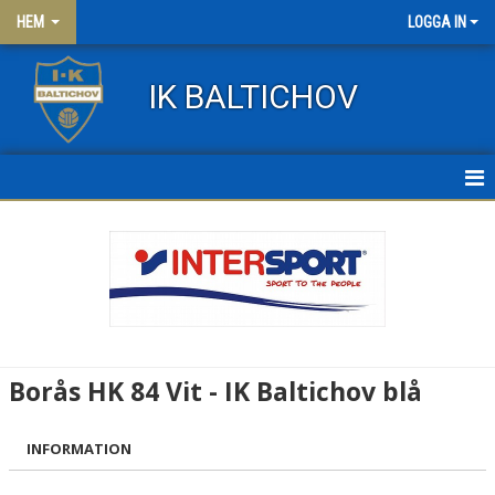
HEM
LOGGA IN
IK BALTICHOV
HEM
NYHETER
OM KLUBBEN
KONTAKT
Borås HK 84 Vit - IK Baltichov blå
FRITIDSKORTET
INFORMATION
KLÄDER