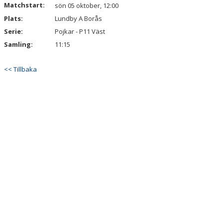
Matchstart:
sön 05 oktober, 12:00
KALENDER
Plats:
Lundby A Borås
VÅRA LAG & LEDARE
Serie:
Pojkar - P11 Väst
Samling:
11:15
MATCHER
<< Tillbaka
ÅRSMÖTEN
SPONSORER