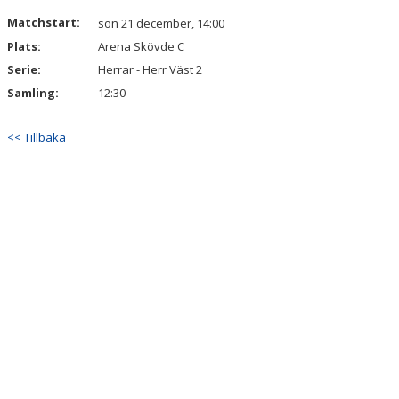
KALENDER
Matchstart:
sön 21 december, 14:00
Plats:
Arena Skövde C
VÅRA LAG & LEDARE
Serie:
Herrar - Herr Väst 2
MATCHER
Samling:
12:30
ÅRSMÖTEN
<< Tillbaka
SPONSORER