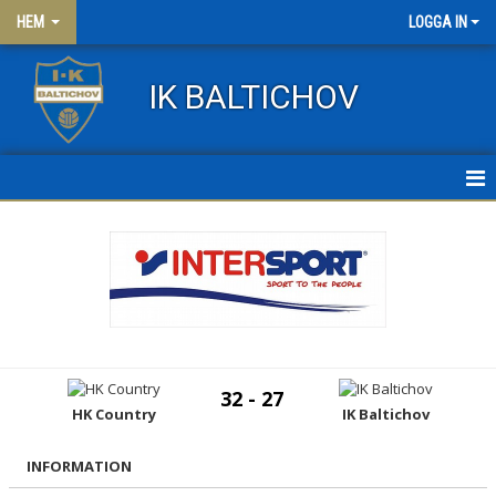
HEM
LOGGA IN
IK BALTICHOV
HEM
NYHETER
OM KLUBBEN
KONTAKT
32 - 27
HK Country
IK Baltichov
FRITIDSKORTET
KLÄDER
INFORMATION